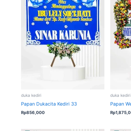
duka kediri
duka kediri
Papan Dukacita Kediri 33
Papan We
Rp
856,000
Rp
1,875,