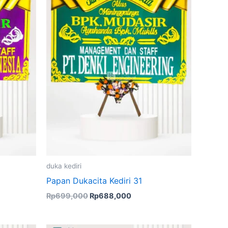
duka kediri
Papan Dukacita Kediri 31
Rp
699,000
Rp
688,000