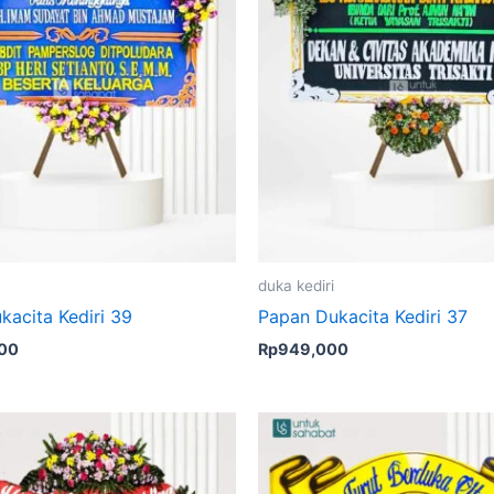
duka kediri
kacita Kediri 39
Papan Dukacita Kediri 37
000
Rp
949,000
Original
Curren
price
price
was:
is:
Rp699,000.
Rp675