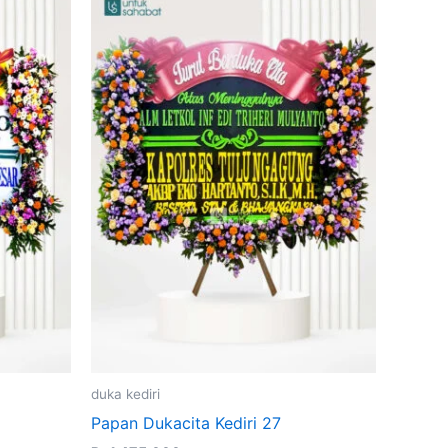
ent
e
275,000.
duka kediri
Papan Dukacita Kediri 27