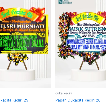
Original
Current
Original
Curr
price
price
price
pric
was:
is:
was:
is:
Rp699,000.
Rp675,000.
Rp1,325,000.
Rp1,
duka kediri
kacita Kediri 29
Papan Dukacita Kediri 28