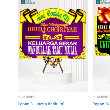
Original
Current
price
price
was:
is:
Rp699,000.
Rp675,000.
duka kediri
duka kediri
Papan Dukacita Kediri 30
Papan Du