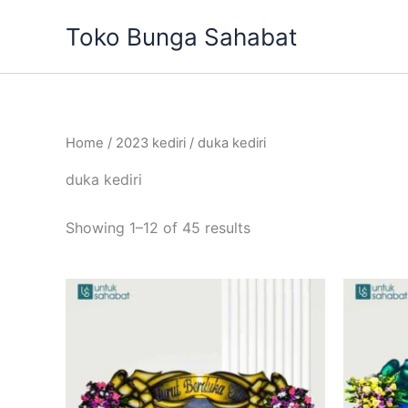
Sorted
Skip
by
Toko Bunga Sahabat
to
latest
content
Home
/
2023 kediri
/ duka kediri
duka kediri
Showing 1–12 of 45 results