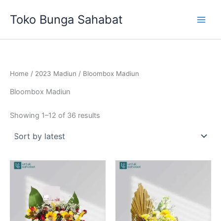
Sorted
Skip
by
Toko Bunga Sahabat
latest
to
content
Home
/
2023 Madiun
/ Bloombox Madiun
Bloombox Madiun
Showing 1–12 of 36 results