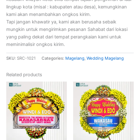
lingkup kota (misal : kabupaten atau desa), kemungkinan
kami akan menambahkan ongkos kirim.
Tapi jangan khawatir ya, kami akan berusaha sebaik
mungkin untuk mengirimkan pesanan Sahabat dari lokasi
yang paling dekat dari tempat perangkaian kami untuk
meminimalisir ongkos kirim.
SKU:
SRC-1021
Categories:
Magelang
,
Wedding Magelang
Related products
Original
Current
Original
Current
price
price
price
price
was:
is:
was:
is:
Rp1,100,000.
Rp1,049,000.
Rp1,775,000.
Rp1,69