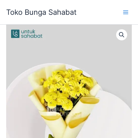
Skip
Toko Bunga Sahabat
to
content