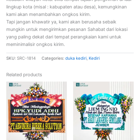
lingkup kota (misal : kabupaten atau desa), kemungkinan
kami akan menambahkan ongkos kirim.
Tapi jangan khawatir ya, kami akan berusaha sebaik
mungkin untuk mengirimkan pesanan Sahabat dari lokasi
yang paling dekat dari tempat perangkaian kami untuk
meminimalisir ongkos kirim.
SKU:
SRC-1814
Categories:
duka kediri
,
Kediri
Related products
Original
Current
Original
Current
price
price
price
price
was:
is:
was:
is:
Rp799,000.
Rp775,000.
Rp949,000.
Rp925,000