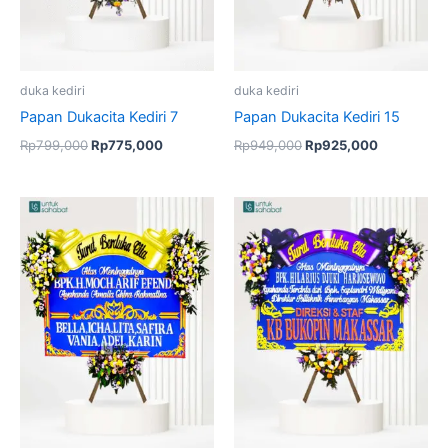
duka kediri
duka kediri
Papan Dukacita Kediri 7
Papan Dukacita Kediri 15
Rp
799,000
Rp
775,000
Rp
949,000
Rp
925,000
Original
Current
price
price
was:
is:
Rp949,000.
Rp925,000.