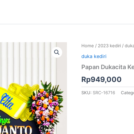
Home
/
2023 kediri
/
duka
duka kediri
Papan Dukacita Ke
Rp
949,000
SKU:
SRC-16716
Categ