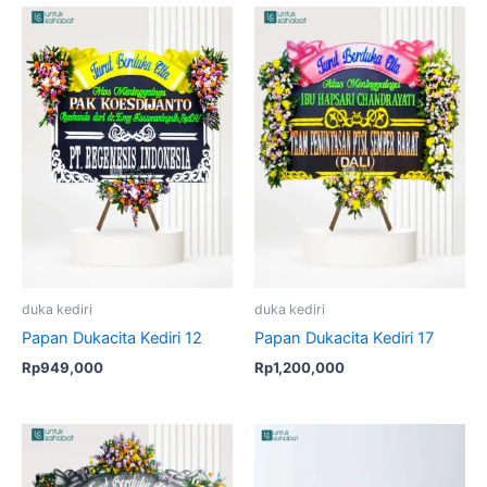
duka kediri
duka kediri
Papan Dukacita Kediri 12
Papan Dukacita Kediri 17
Rp
949,000
Rp
1,200,000
Original
Current
Original
Current
price
price
price
price
was:
is:
was:
is: