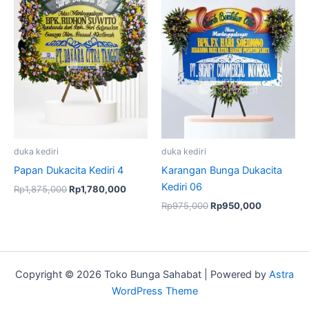
Rp1,875,000.
Rp1,780,000.
Rp975,000.
Rp950,00
duka kediri
duka kediri
Papan Dukacita Kediri 4
Karangan Bunga Dukacita
Kediri 06
Rp
1,875,000
Rp
1,780,000
Rp
975,000
Rp
950,000
Copyright © 2026 Toko Bunga Sahabat | Powered by
Astra
WordPress Theme