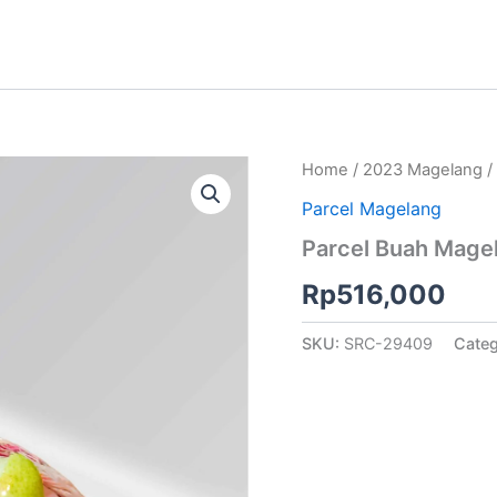
Home
/
2023 Magelang
/
Parcel Magelang
Parcel Buah Mage
Rp
516,000
SKU:
SRC-29409
Cate