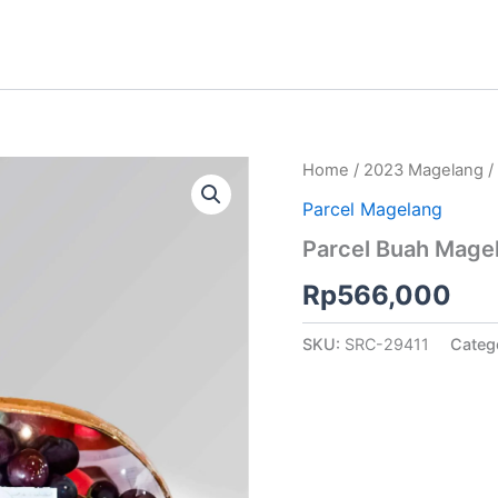
Home
/
2023 Magelang
/
Parcel Magelang
Parcel Buah Mage
Rp
566,000
SKU:
SRC-29411
Categ